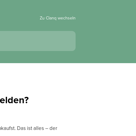
Zu Clanq wechseln
elden?
ufst. Das ist alles – der