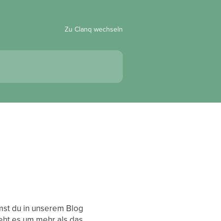
Zu Clanq wechseln
mmst du in unserem Blog
eht es um mehr als das