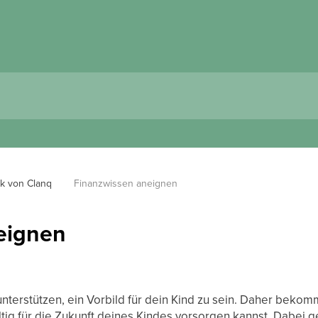
k von Clanq
Finanzwissen aneignen
eignen
unterstützen, ein Vorbild für dein Kind zu sein. Daher beko
tig für die Zukunft deines Kindes vorsorgen kannst. Dabei g